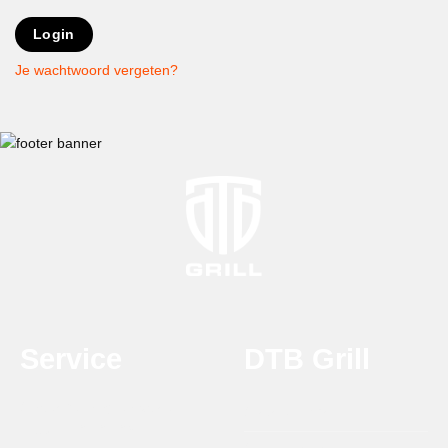
Login
Je wachtwoord vergeten?
Service
DTB Grill
Ondersteuning en advies
Over DTB Grill
T:
0314 - 21 21 25
Onze Dealers