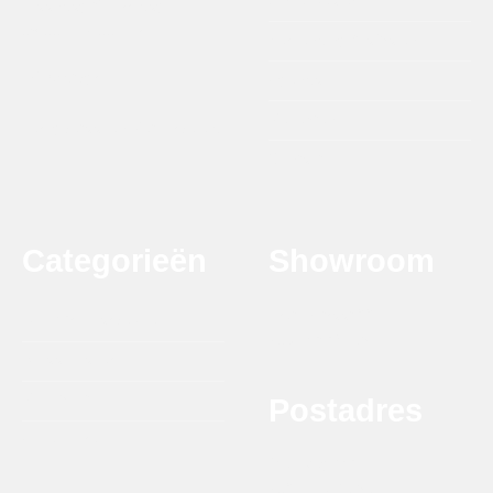
maandag t/m vrijdag
09.00 - 17.00 uur
Verzending & afhalen
info@dtbgrill.com
Agenda
Recepten
Terugbetaal en Retourbeleid
Contact
Categorieën
Showroom
Krytonstraat 22
DTB Grill Barbeque
7031 GG Wehl
Smaakmakers
Rookhout
Postadres
Accessoires
Melkweg 8G
7021 PD Zelhem