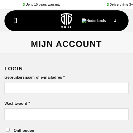
Ga
Up to 10 years warranty
Delivery time 3–5 wo
naar
inhoud
MIJN ACCOUNT
LOGIN
Vereist
Gebruikersnaam of e-mailadres
*
Vereist
Wachtwoord
*
Onthouden