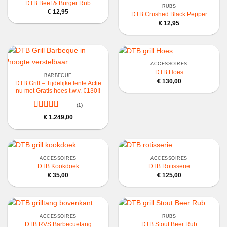
DTB Beef & Burger Rub
RUBS
€
12,95
DTB Crushed Black Pepper
€
12,95
ACCESSOIRES
DTB Hoes
BARBECUE
€
130,00
DTB Grill – Tijdelijke lente Actie
nu met Gratis hoes t.w.v. €130!!
(1)
Gewaardeerd
€
1.249,00
5
uit 5
ACCESSOIRES
ACCESSOIRES
DTB Kookdoek
DTB Rotisserie
€
35,00
€
125,00
ACCESSOIRES
RUBS
DTB RVS Barbecuetang
DTB Stout Beer Rub