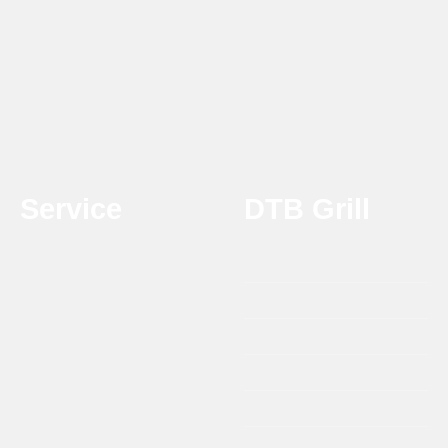
Service
DTB Grill
Ondersteuning en advies
Over DTB Grill
T:
0314 - 21 21 25
Onze Dealers
maandag t/m vrijdag
09.00 - 17.00 uur
Verzending & afhalen
info@dtbgrill.com
Agenda
Recepten
Terugbetaal en Retourbeleid
Contact