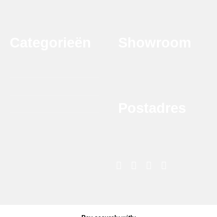
Categorieën
Showroom
Krytonstraat 22
DTB Grill Barbeque
7031 GG Wehl
Smaakmakers
Rookhout
Postadres
Accessoires
Melkweg 8G
7021 PD Zelhem