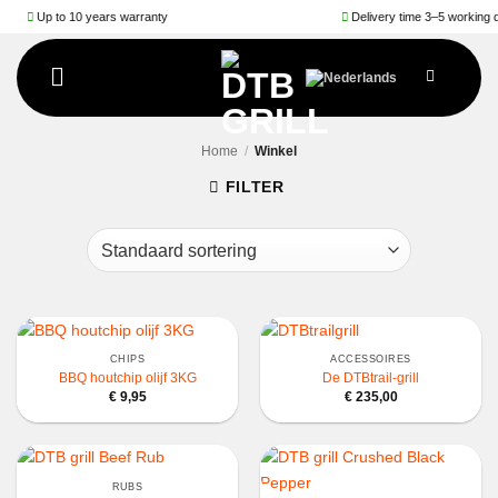
Ga
Up to 10 years warranty
Delivery time 3–5 working days
naar
inhoud
Home
/
Winkel
FILTER
CHIPS
ACCESSOIRES
BBQ houtchip olijf 3KG
De DTBtrail-grill
€
9,95
€
235,00
RUBS