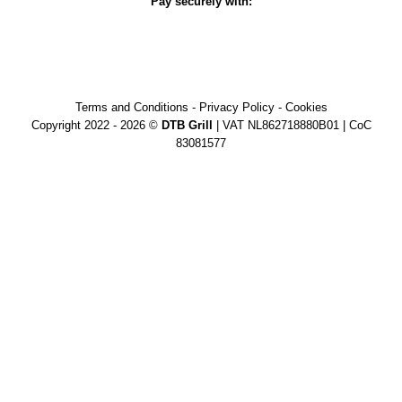
Pay securely with:
Terms and Conditions
-
Privacy Policy
-
Cookies
Copyright 2022 - 2026 ©
DTB Grill
| VAT NL862718880B01 | CoC
83081577