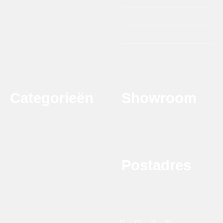
info@dtbgrill.com
Agenda
Recepten
Terugbetaal en Retourbeleid
Contact
Categorieën
Showroom
Krytonstraat 22
DTB Grill Barbeque
7031 GG Wehl
Smaakmakers
Rookhout
Postadres
Accessoires
Melkweg 8G
7021 PD Zelhem