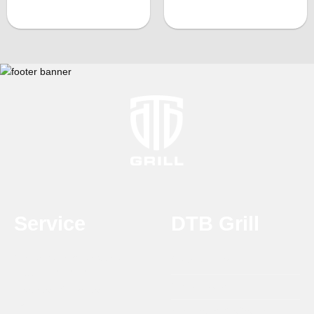
Wagyu steak, flamed grilled
De DTB-rottiserie 😍 past
🤤 www.dtbgrill.com #dtbgrill
vrijwel overal op en werkt 40
#houtskoolgrill #wagyusteak
uur op 4AA batterijen.
#charcoalgrill
Www.dtbgrill.com grill it
#inhoogteverstelbaar
anyway you want. #dtbgrill
#houtskoolgrill #churarasco
#rotisserie #draaispit
Service
DTB Grill
Ondersteuning en advies
Over DTB Grill
T:
0314 - 21 21 25
Onze Dealers
maandag t/m vrijdag
09.00 - 17.00 uur
Verzending & afhalen