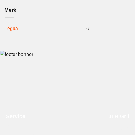
Merk
Legua
(2)
Service
DTB Grill
Ondersteuning en advies
Over DTB Gri
T:
0314 - 21 21 25