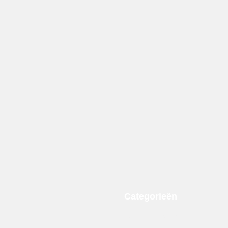
Categorieën
ll
DTB Grill Barbeque