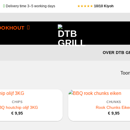
Delivery time 3–5 working days
★★★★★
10/10 Kiyoh
OOKHOUT
OVER DTB G
Toon
+
CHIPS
CHUNKS
BQ houtchip olijf 3KG
Rook Chunks Eike
€
9,95
€
9,95