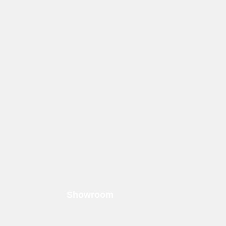
Showroom
Krytonstraat 22
7031 GG Wehl