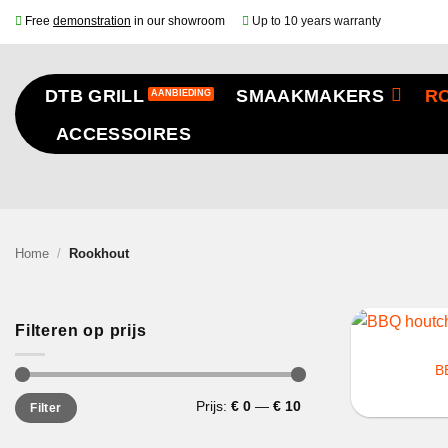
Ga
Free
demonstration
in our showroom
Up to 10 years warranty
naar
inhoud
DTB GRILL
SMAAKMAKERS
R
ACCESSOIRES
Home
/
Rookhout
+
Filteren op prijs
B
Min.
Max.
Prijs:
€ 0
—
€ 10
Filter
prijs
prijs