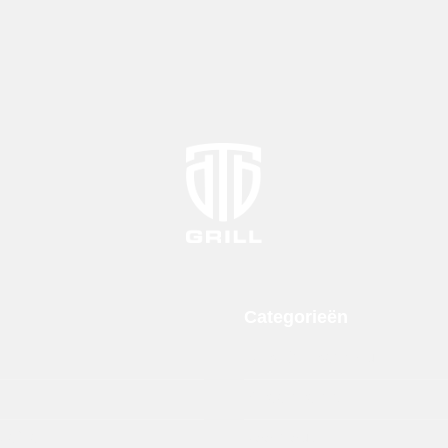
Categorieën
ll
DTB Grill Barbeque
s
Smaakmakers
 afhalen
Rookhout