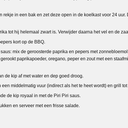
n rekje in een bak en zet deze open in de koelkast voor 24 uur. 
ka tot hij helemaal zwart is. Verwijder daarna het vel en de zaa
pepers kort op de BBQ.
i saus: mix de geroosterde paprika en pepers met zonnebloemoli
, gerookt paprikapoeder, oregano, peper en zout met een staafmi
an de kip af met water en dep goed droog.
een middelmatig vuur (indirect als het te heet wordt) en grill to
e de kip royaal in met de Piri Piri saus.
tukken en serveer met een frisse salade.