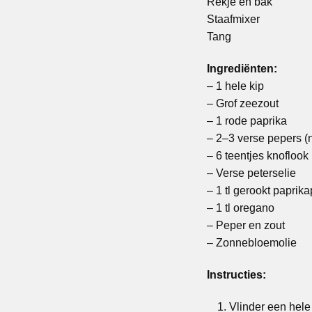
Rekje en bak
Staafmixer
Tang
Ingrediënten:
– 1 hele kip
– Grof zeezout
– 1 rode paprika
– 2–3 verse pepers (
– 6 teentjes knoflook
– Verse peterselie
– 1 tl gerookt paprik
– 1 tl oregano
– Peper en zout
– Zonnebloemolie
Instructies:
Vlinder een hele 