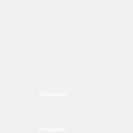
Showroom
Krytonstraat 22
7031 GG Wehl
Postadres