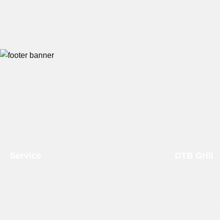
Service
DTB Grill
Ondersteuning en advies
Over DTB Gri
T:
0314 - 21 21 25
Onze Dealer
maandag t/m vrijdag
09.00 - 17.00 uur
Verzending &