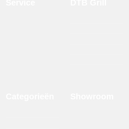
Service
DTB Grill
Ondersteuning en advies
Over DTB Grill
T:
0314 - 21 21 25
Onze Dealers
maandag t/m vrijdag
09.00 - 17.00 uur
Verzending & afhalen
info@dtbgrill.com
Agenda
Recepten
Terugbetaal en Retourbeleid
Contact
Categorieën
Showroom
Krytonstraat 22
DTB Grill Barbeque
7031 GG Wehl
Smaakmakers