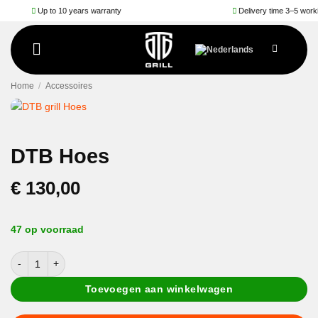
Ga
Up to 10 years warranty
Delivery time 3–5 working day
naar
inhoud
Home
/
Accessoires
DTB Hoes
€
130,00
47 op voorraad
DTB Hoes aantal
Toevoegen aan winkelwagen