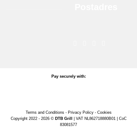
Rookhout
Postadres
Accessoires
Melkweg 8G
7021 PD Zelhem
Pay securely with:
Terms and Conditions
-
Privacy Policy
-
Cookies
Copyright 2022 - 2026 ©
DTB Grill
| VAT NL862718880B01 | CoC
83081577