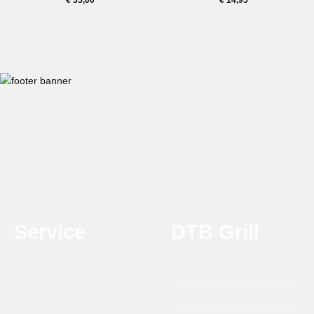
€
35,00
€
14,95
Service
DTB Grill
Ondersteuning en advies
Over DTB Grill
T:
0314 - 21 21 25
Onze Dealers
maandag t/m vrijdag