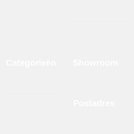
09.00 - 17.00 uur
Verzending & afhalen
info@dtbgrill.com
Agenda
Recepten
Terugbetaal en Retourbeleid
Contact
Categorieën
Showroom
Krytonstraat 22
DTB Grill Barbeque
7031 GG Wehl
Smaakmakers
Rookhout
Postadres
Accessoires
Melkweg 8G
7021 PD Zelhem