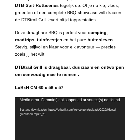
DTB‑Spit-Rottiseries
tegelijk op. Of je nu kip, vlees,
groenten of een complete BBQ‑showcase wilt draaien:
de DTBtrail Grill levert altijd topprestaties.
Deze draagbare BBQ is perfect voor
camping
,
roadtrips
,
tuinfeestjes
en het pure
buitenleven
.
Stevig, stijlvol en klaar voor elk avontuur — precies
zoals jij het wilt.
DTBtrail Grill is draagbaar, duurzaam en ontworpen
om eenvoudig mee te nemen .
LxBxH CM 60 x 56 x 57
Videospeler
Media error: Format(s) not supported or source(s) not found
Bestand downloaden: https://dtbgrill.com/wp-content/uploads/2026/03/trail-
gril-vissen.mp4?_=1